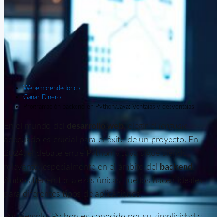
Webemprendedor.co
Ganar Dinero
Programación backend en Python/Java: Ventajas y desventajas
En el mundo del
desarrollo web
, elegir el
lenguaje
adecuado es crucial para el éxito de un proyecto. En
2024, el debate entre Python y Java sigue siendo
relevante, especialmente en el ámbito del
backend
.
Ambos tienen fortalezas únicas que los hacen ideales
para diferentes tipos de aplicaciones.
Por ejemplo, Python es conocido por su simplicidad y