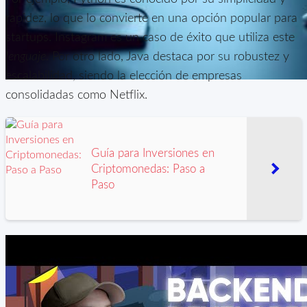
rapidez, lo que lo convierte en una opción popular para
startups. Instagram es un caso de éxito que utiliza este
lenguaje
. Por otro lado, Java destaca por su robustez y
escalabilidad, siendo la elección de empresas
consolidadas como Netflix.
Programación backend en
Guía para Inversiones en
Python/Java: Ventajas y desventajas
Criptomonedas: Paso a
Paso