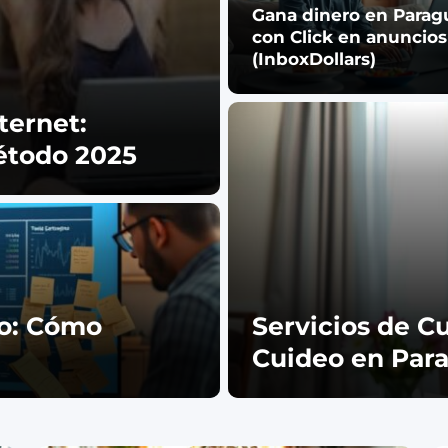
Gana dinero en Parag
con Click en anuncios
(InboxDollars)
ternet:
étodo 2025
io: Cómo
Servicios de C
Cuideo en Par